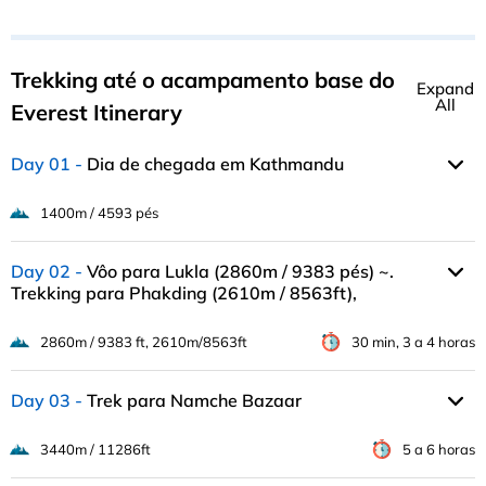
Trekking até o acampamento base do
Expand
All
Everest Itinerary
Day 01
Dia de chegada em Kathmandu
1400m / 4593 pés
Day 02
Vôo para Lukla (2860m / 9383 pés) ~.
Trekking para Phakding (2610m / 8563ft),
2860m / 9383 ft, 2610m/8563ft
30 min, 3 a 4 horas
Day 03
Trek para Namche Bazaar
3440m / 11286ft
5 a 6 horas