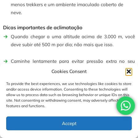
menos trekkers e um ambiente imaculado coberto de
neve.
Dicas importantes de aclimatação
Quando chegar a uma altitude acima de 3.000 m, você
deve subir até 500 m por dia; não mais que isso.
Caminhe lentamente para evitar pressão extra no seu
corpo.
Cookies Consent
To provide the best experiences, we use technologies like cookies to store
Você deve beber de 3 a 4 litros de água todos os dias.
and/or access device information. Consenting to these technologies will
allow us to process data such as browsing behavior or unique IDs on this
site. Not consenting or withdrawing consent, may adversely affect certain
Não fume nem beba.
features and functions.
Durma o suficiente.
USD1490
Accept
Enquire
Book Now
per person
Monitore seus níveis de oxigênio regularmente, se