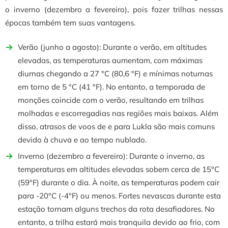
o inverno (dezembro a fevereiro), pois fazer trilhas nessas
épocas também tem suas vantagens.
Verão (junho a agosto): Durante o verão, em altitudes
elevadas, as temperaturas aumentam, com máximas
diurnas chegando a 27 °C (80,6 °F) e mínimas noturnas
em torno de 5 °C (41 °F).
No entanto, a temporada de
monções coincide com o verão, resultando em trilhas
molhadas e escorregadias nas regiões mais baixas. Além
disso, atrasos de voos de e para Lukla são mais comuns
devido à chuva e ao tempo nublado.
Inverno (dezembro a fevereiro): Durante o inverno, as
temperaturas em altitudes elevadas sobem cerca de 15°C
(59°F) durante o dia. À noite, as temperaturas podem cair
para -20°C (-4°F) ou menos. Fortes nevascas durante esta
estação tornam alguns trechos da rota desafiadores. No
entanto, a trilha estará mais tranquila devido ao frio, com