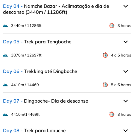
Day 04
Namche Bazar - Aclimatação e dia de
descanso (3440m / 11286ft)
3440m / 11286ft
3 horas
Day 05
Trek para Tengboche
3870m / 12697ft
4 a 5 horas
Day 06
Trekking até Dingboche
4410m / 14469
5 a 6 horas
Day 07
Dingboche- Dia de descanso
4410m/14469ft
3 horas
Day 08
Trek para Lobuche