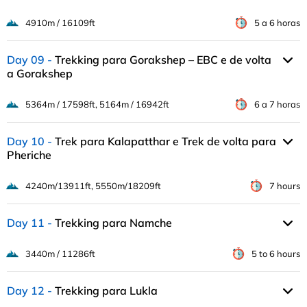
4910m / 16109ft
5 a 6 horas
Day 09
Trekking para Gorakshep – EBC e de volta
a Gorakshep
5364m / 17598ft, 5164m / 16942ft
6 a 7 horas
Day 10
Trek para Kalapatthar e Trek de volta para
Pheriche
4240m/13911ft, 5550m/18209ft
7 hours
Day 11
Trekking para Namche
3440m / 11286ft
5 to 6 hours
Day 12
Trekking para Lukla