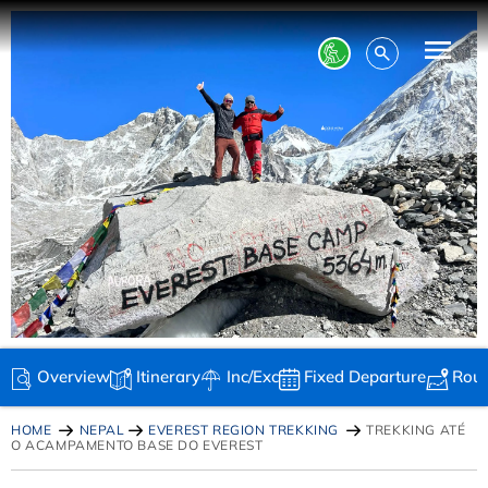
Overview
Itinerary
Inc/Exc
Fixed Departure
Rou
HOME
NEPAL
EVEREST REGION TREKKING
TREKKING ATÉ
O ACAMPAMENTO BASE DO EVEREST